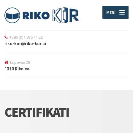
MENI
+386 (0)1 836 11 32
riko-kor@riko-kor.si
Lepovče 23
1310 Ribnica
CERTIFIKATI