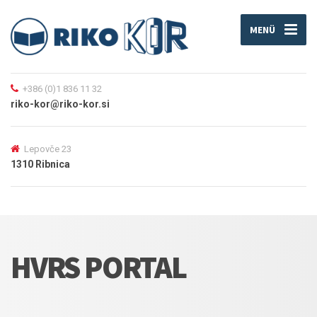
MENÜ
+386 (0)1 836 11 32
riko-kor@riko-kor.si
Lepovče 23
1310 Ribnica
HVRS PORTAL